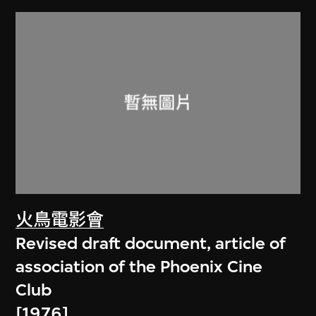
火鳥電影會
Revised draft document, article of
association of the Phoenix Cine
Club
[1976]