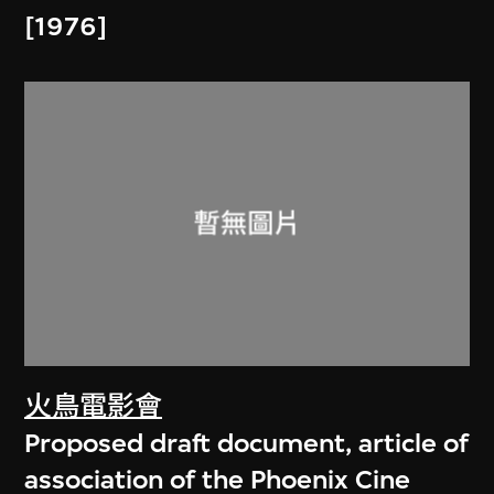
[1976]
火鳥電影會
Proposed draft document, article of
association of the Phoenix Cine