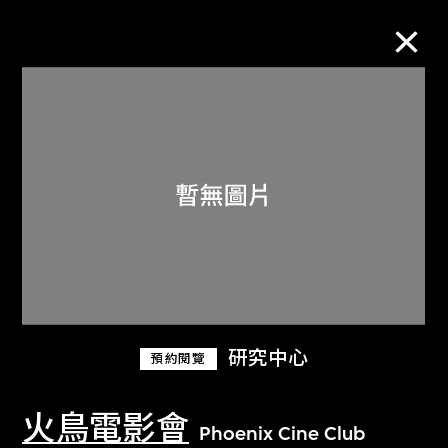
M+藏品
進一步篩選
搜索
關於M+藏品
研究中心
預約閱覽
探索世界頂級的二十及二十一世紀視覺
文化藏品。
火鳥電影會
Phoenix Cine Club