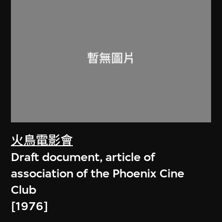
火鳥電影會
Draft document, article of
association of the Phoenix Cine
Club
[1976]