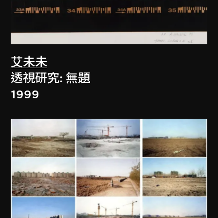
艾未未
透視研究: 無題
1999