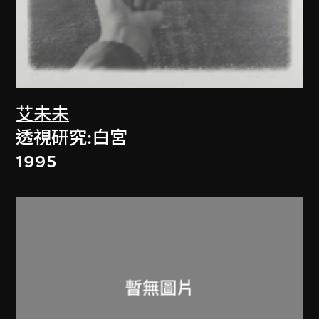
艾未未
透視研究:白宮
1995