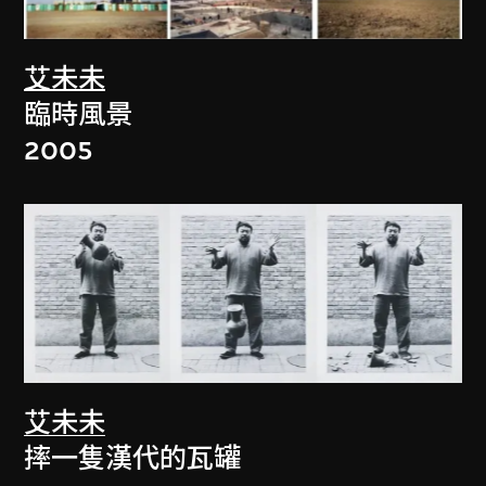
艾未未
臨時風景
2005
艾未未
摔一隻漢代的瓦罐