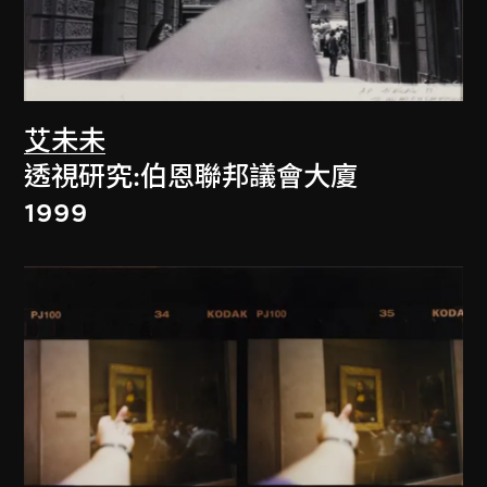
艾未未
透視研究:伯恩聯邦議會大廈
1999