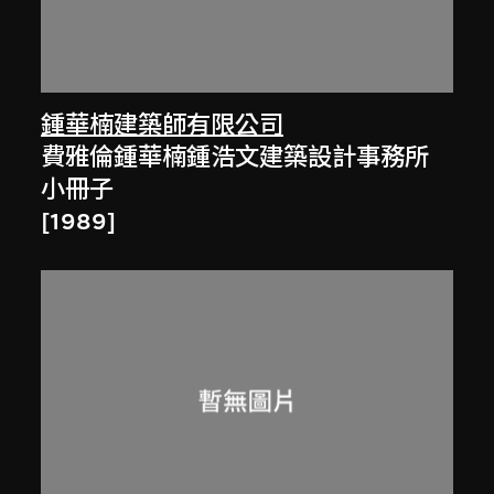
鍾華楠建築師有限公司
費雅倫鍾華楠鍾浩文建築設計事務所
小冊子
[1989]