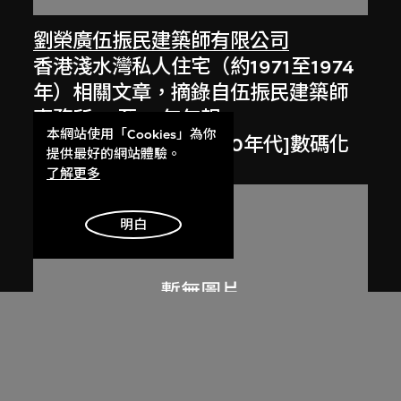
劉榮廣伍振民建築師有限公司
香港淺水灣私人住宅（約1971至1974
年）相關文章，摘錄自伍振民建築師
事務所84至85年年報
本網站使用「Cookies」為你
1984至1985年，[2000年代]數碼化
提供最好的網站體驗。
了解更多
明白