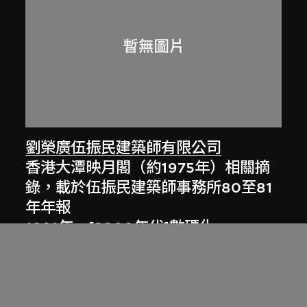
劉榮廣伍振民建築師有限公司
香港大潭映月閣（約1975年）相關摘
錄，載於伍振民建築師事務所80至81
年年報
1981年，[2000年代]數碼化