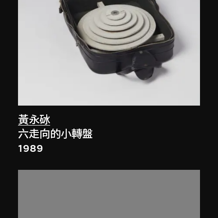
黃永砅
六走向的小轉盤
1989