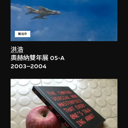
展出中
洪浩
奧赫納雙年展 05-A
2003–2004