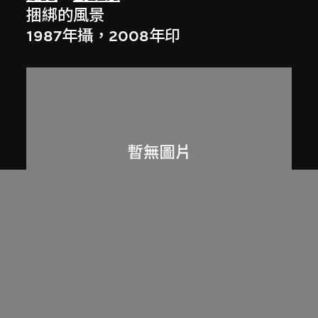
捆綁的風景
1987年攝，2008年印
夏洛特．摩曼
、
白南準
題為《An Artist in the Courtroom
(People vs. Moorman)》的藝術家書