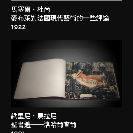
馬塞爾．杜尚
麥布萊對法國現代藝術的一些評論
1922
納里尼．馬拉尼
聖書體──洛哈爾查爾