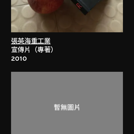
張英海重工業
宣傳片（專著）
2010