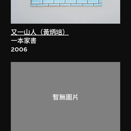
又一山人（黃炳培）
一本家書
2006