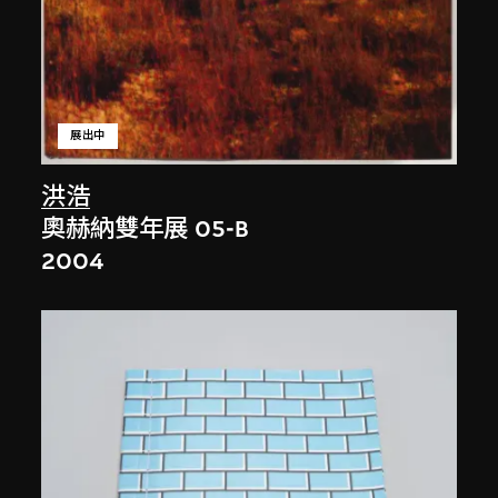
展出中
洪浩
奧赫納雙年展 05-B
2004