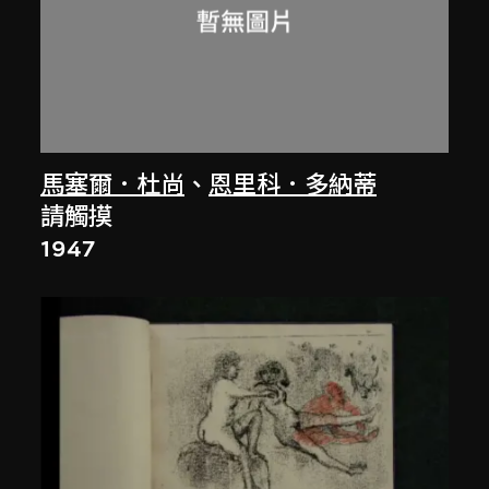
馬塞爾．杜尚
、
恩里科．多納蒂
請觸摸
1947