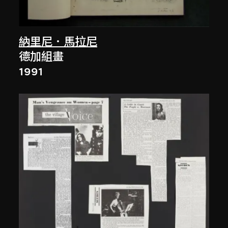
納里尼．馬拉尼
德加組畫
1991