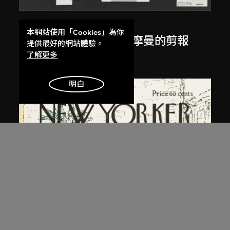
白南準
、
夏洛特．摩曼
本網站使用「Cookies」為你
有關白南準與夏洛特・摩曼的剪報
提供最好的網站體驗。
1967
了解更多
明白