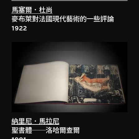
馬塞爾．杜尚
麥布萊對法國現代藝術的一些評論
1922
納里尼．馬拉尼
聖書體──洛哈爾查爾