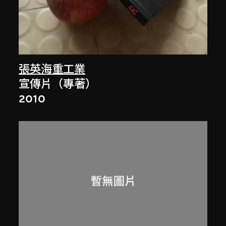
張英海重工業
宣傳片（專著）
2010