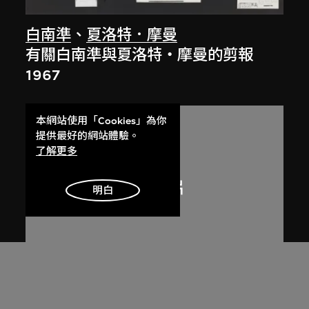
白南準
、
夏洛特．摩曼
有關白南準與夏洛特・摩曼的剪報
1967
本網站使用「Cookies」為你
提供最好的網站體驗。
了解更多
明白
白南準
、
艾弗森藝術博物館