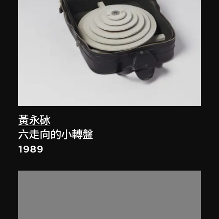
黃永砅
六走向的小轉盤
1989