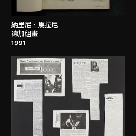
納里尼．馬拉尼
德加組畫
1991