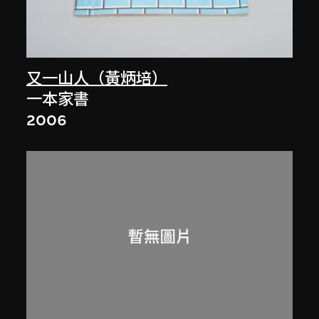
又一山人（黃炳培）
一本家書
2006