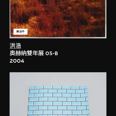
展出中
洪浩
奧赫納雙年展 05-B
2004