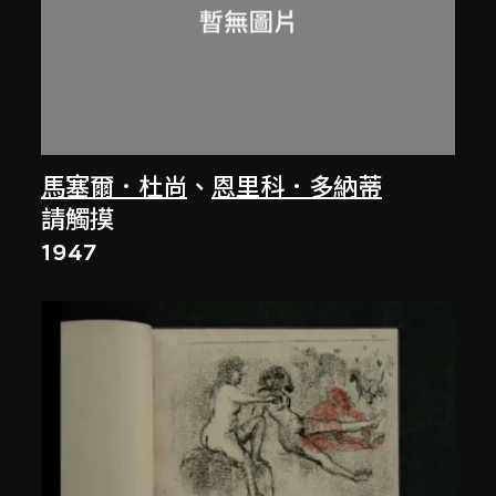
馬塞爾．杜尚
、
恩里科．多納蒂
請觸摸
1947