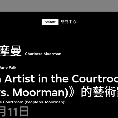
研究中心
預約閱覽
摩曼
Charlotte Moorman
une Paik
rtist in the Courtr
e vs. Moorman)》的
 the Courtroom (People vs. Moorman)'
月11日