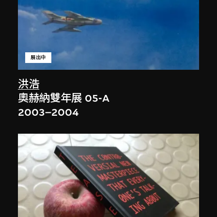
展出中
洪浩
奧赫納雙年展 05-A
2003–2004