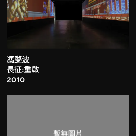
馮夢波
長征:重啟
2010