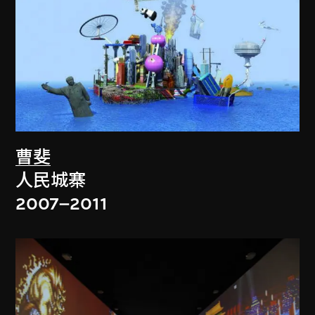
曹斐
人民城寨
2007–2011