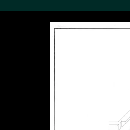
搜索M+藏品
Sea
19,052項結果
進一步篩選
關於M+藏品
探索世界頂級的二十及二十
一世紀視覺文化藏品。