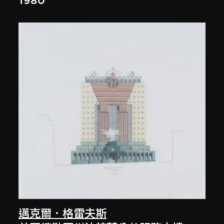
1980
邁克爾．格雷夫斯