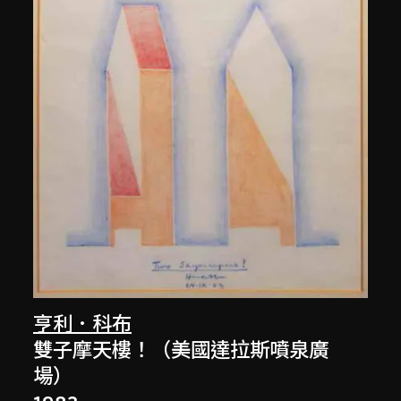
亨利．科布
雙子摩天樓！（美國達拉斯噴泉廣
場）