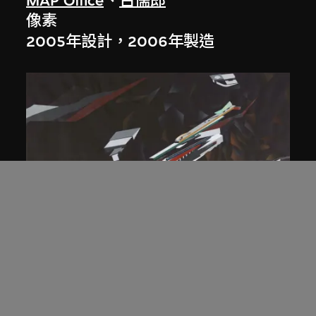
MAP Office
、
古儒郎
像素
2005年設計，2006年製造
扎哈．哈迪德
等軸測研究圖，夜景， 山頂項目，香