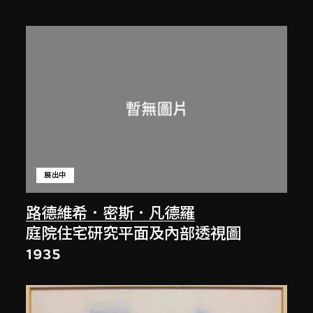
展出中
路德維希．密斯．凡德羅
庭院住宅研究平面及內部透視圖
1935