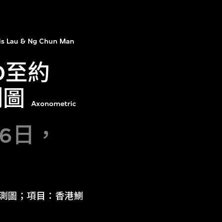
is Lau & Ng Chun Man
0至約
測圖
Axonometric
16日，
橋軸測圖；項目：香港鰂