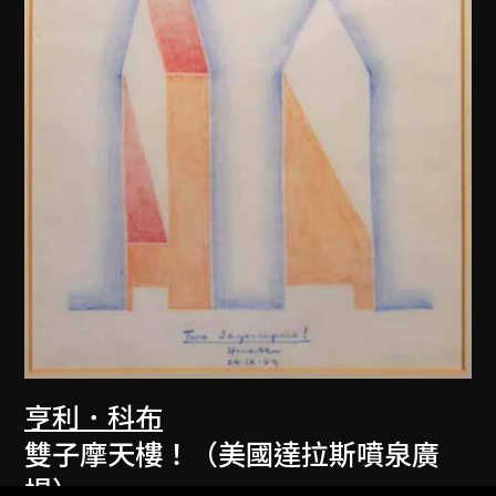
亨利．科布
雙子摩天樓！（美國達拉斯噴泉廣
場）