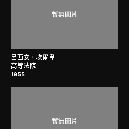
呂西安．埃爾韋
高等法院
1955