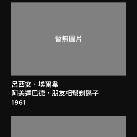
呂西安．埃爾韋
阿美達巴德，朋友相幫剃鬍子
1961