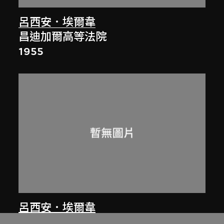
呂西安．埃爾韋
昌迪加爾高等法院
1955
呂西安．埃爾韋
昌迪加爾秘書處