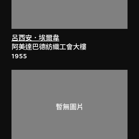
呂西安．埃爾韋
阿美達巴德紡織工會大樓
1955