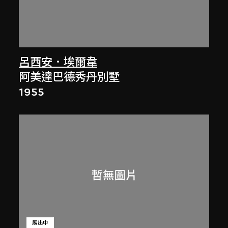
呂西安．埃爾韋
阿美達巴德秀丹別墅
1955
展出中