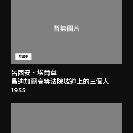
展出中
呂西安．埃爾韋
昌迪加爾高等法院坡道上的三個人
1955