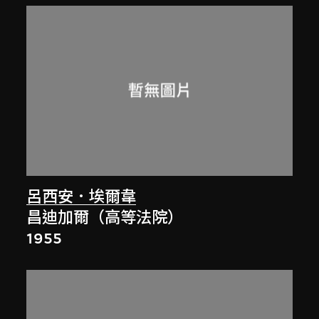
呂西安．埃爾韋
昌迪加爾（高等法院）
1955