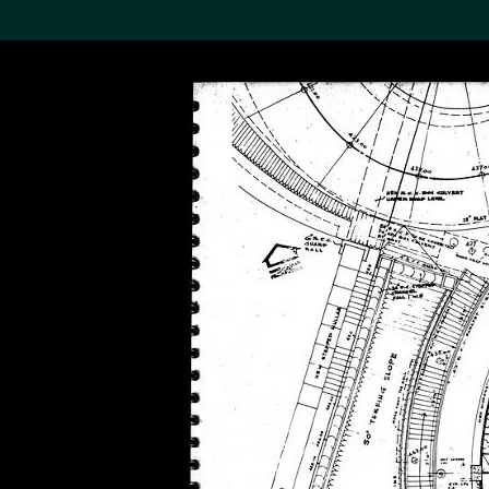
搜索M+藏品
Sea
19,052項結果
進一步篩選
關於M+藏品
探索世界頂級的二十及二十
一世紀視覺文化藏品。