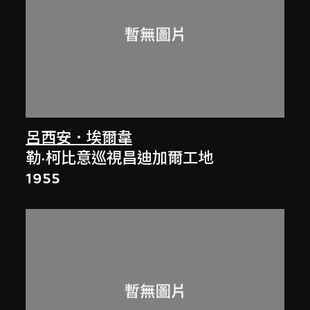
呂西安．埃爾韋
勒·柯比意巡視昌迪加爾工地
1955