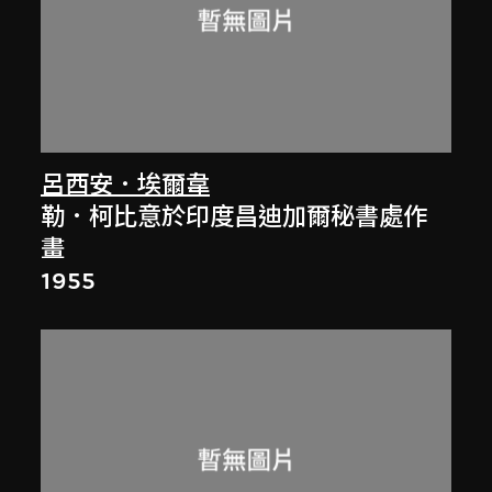
呂西安．埃爾韋
勒．柯比意於印度昌迪加爾秘書處作
畫
1955