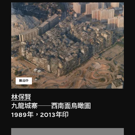
展出中
林保賢
九龍城寨──西南面鳥瞰圖
1989年，2013年印