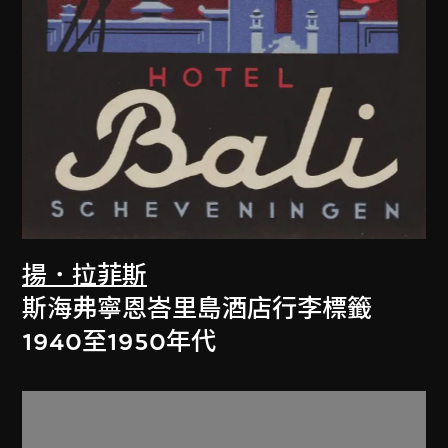
揚．拉菲斯
斯海弗寧恩峇里島酒店行李標籤
1940至1950年代