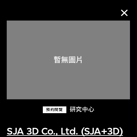
M+藏品
進一步篩選
搜索
關於M+藏品
研究中心
預約閱覽
探索世界頂級的二十及二十一世紀視覺
文化藏品。
SJA 3D Co., Ltd. (SJA+3D)