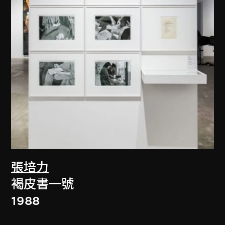
張培力
褐皮書一號
1988