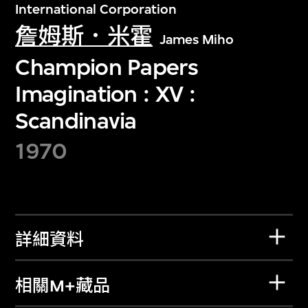
International Corporation
詹姆斯．米霍
James Miho
Champion Papers
Imagination : XV :
Scandinavia
1970
詳細資料
相關M+藏品