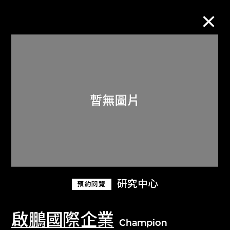
M+藏品
進一步篩選
搜索
關於M+藏品
研究中心
預約閱覽
探索世界頂級的二十及二十一世紀視覺
文化藏品。
啟鵬國際企業
Champion