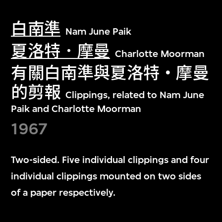
白南準
Nam June Paik
夏洛特．摩曼
Charlotte Moorman
有關白南準與夏洛特・摩曼
的剪報
Clippings, related to Nam June
Paik and Charlotte Moorman
1967
Two-sided. Five individual clippings and four
individual clippings mounted on two sides
of a paper respectively.