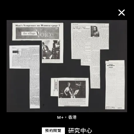
M+藏品
進一步篩選
搜索
關於M+藏品
探索世界頂級的二十及二十一世紀視覺
M+，香港
文化藏品。
研究中心
預約閱覽