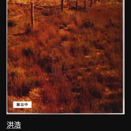
展出中
洪浩