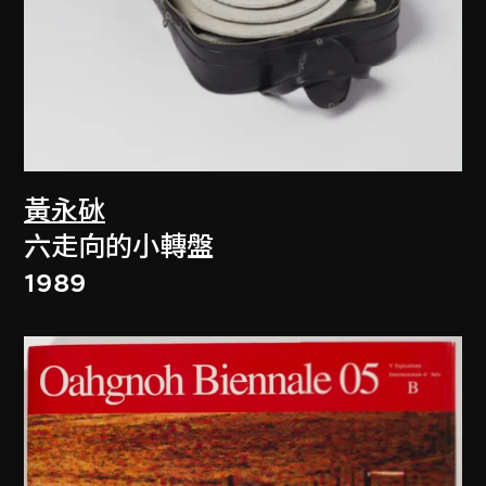
黃永砅
六走向的小轉盤
1989