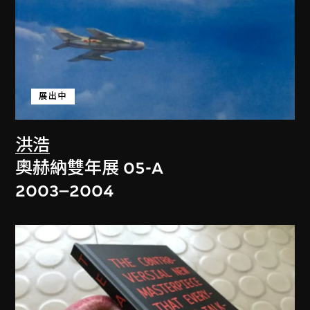
展出中
洪浩
奧赫納雙年展 05-A
2003–2004