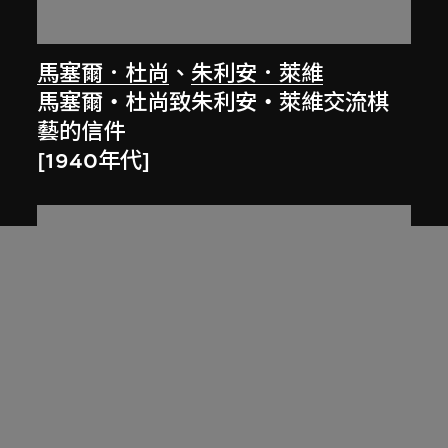
馬塞爾．杜尚
、
朱利安．萊維
馬塞爾‧杜尚致朱利安‧萊維交流棋
藝的信件
[1940年代]