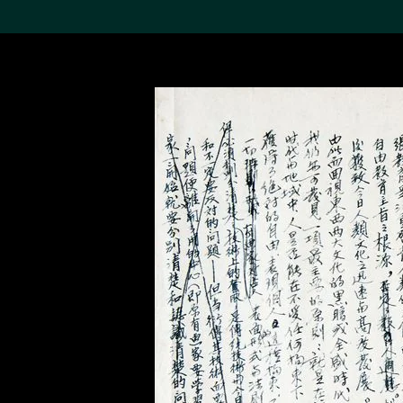
搜索M+藏品
Sea
19,052項結果
進一步篩選
關於M+藏品
探索世界頂級的二十及二十
一世紀視覺文化藏品。