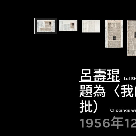
呂壽琨
Lui S
題為〈我
批）
Clippings wi
1956年