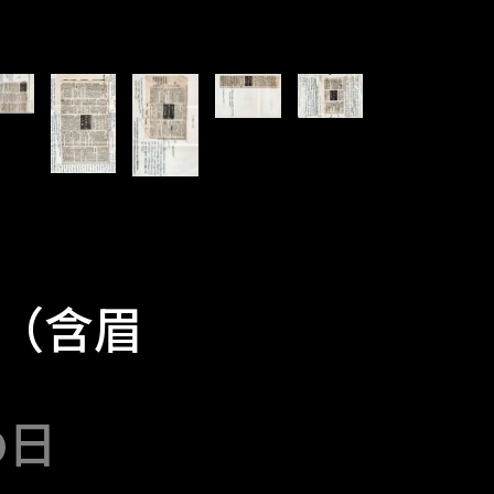
（含眉
0日