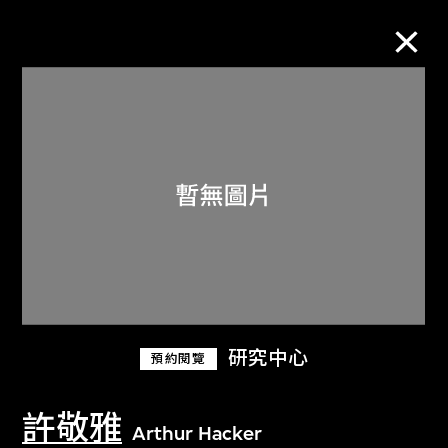
M+藏品
進一步篩選
搜索
關於M+藏品
研究中心
預約閱覽
探索世界頂級的二十及二十一世紀視覺
文化藏品。
許敬雅
Arthur Hacker