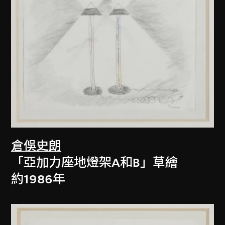
倉俁史朗
「亞加力座地燈架A和B」草繪
約1986年