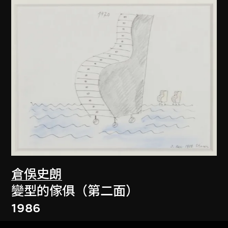
倉俁史朗
變型的傢俱（第二面）
1986