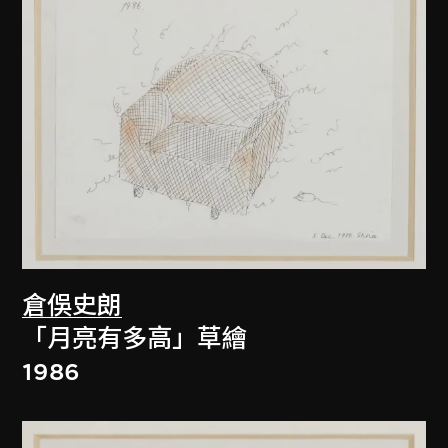
倉俁史朗
「月亮有多高」草繪
1986