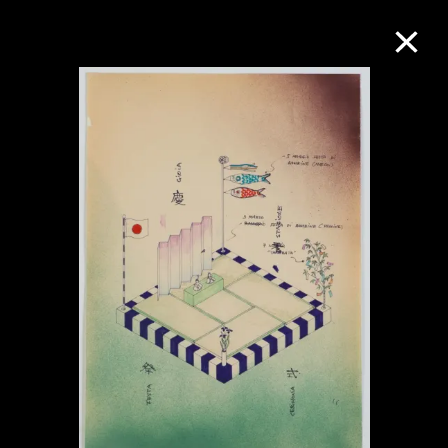
M+藏品
進一步篩選
搜索
關於M+藏品
探索世界頂級的二十及二十一世紀視覺
文化藏品。