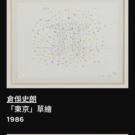
倉俁史朗
「東京」草繪
1986