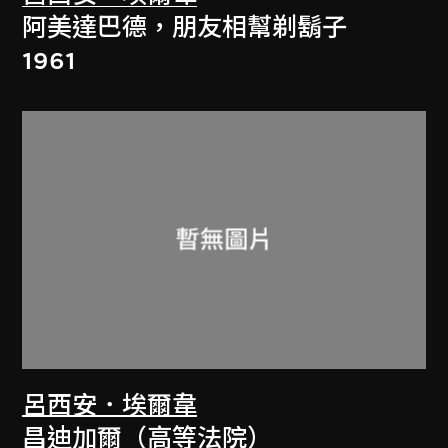
阿美達巴德，朋友相幫剃鬍子
1961
呂西安．埃爾韋
昌迪加爾（高等法院）