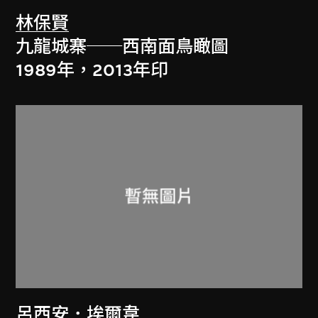
林保賢
九龍城寨──西南面鳥瞰圖
1989年，2013年印
呂西安．埃爾韋