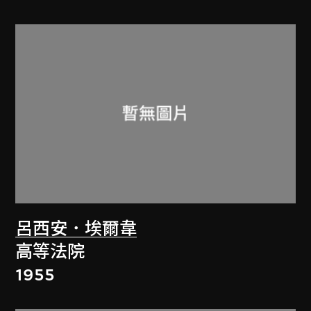
呂西安．埃爾韋
高等法院
1955