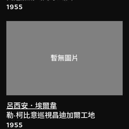
1955
呂西安．埃爾韋
勒·柯比意巡視昌迪加爾工地
1955