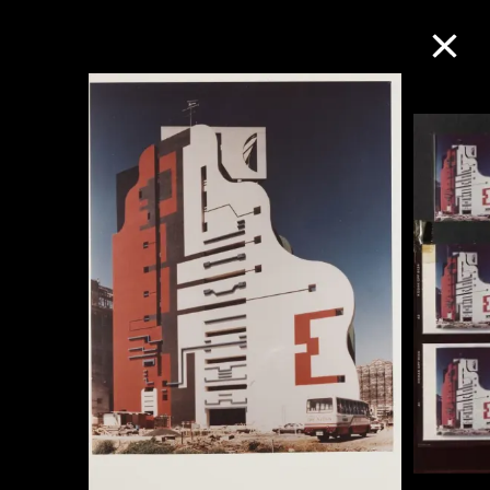
M+藏品
進一步篩選
搜索
關於M+藏品
探索世界頂級的二十及二十一世紀視覺
文化藏品。