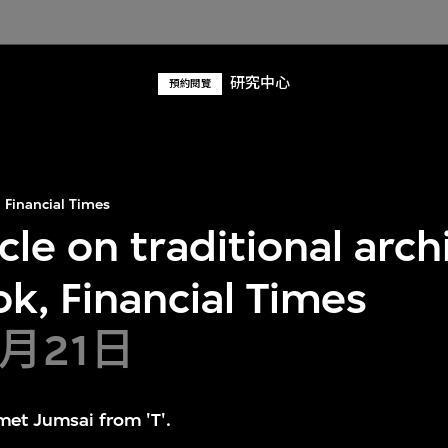
研究中心
預約閱覽
Financial Times
cle on traditional arch
k, Financial Times
6月21日
met Jumsai from 'T'.