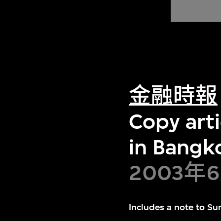
金融時報
Copy arti
in Bangko
2003年
Includes a note to Su