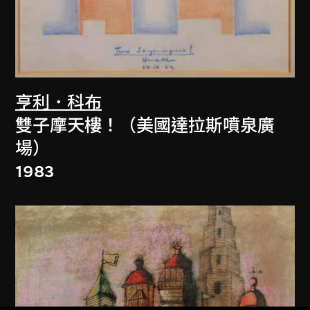
亨利．科布
雙子摩天樓！（美國達拉斯噴泉廣
場）
1983