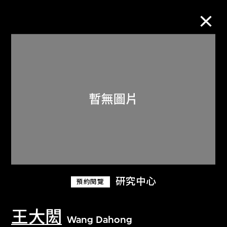
M+藏品
進一步篩選
搜索
關於M+藏品
研究中心
預約閱覽
探索世界頂級的二十及二十一世紀視覺
文化藏品。
王大閎
Wang Dahong