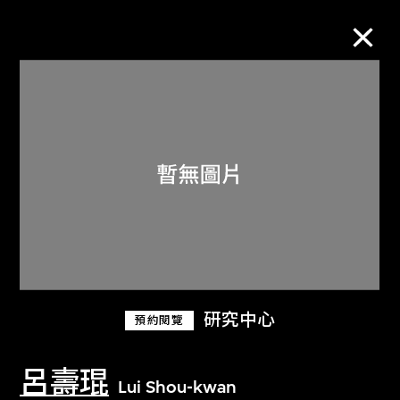
M+藏品
進一步篩選
搜索
關於M+藏品
研究中心
預約閱覽
探索世界頂級的二十及二十一世紀視覺
文化藏品。
呂壽琨
Lui Shou-kwan