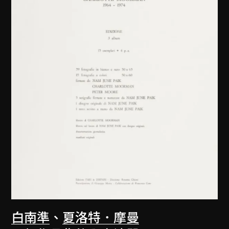
白南準
、
夏洛特．摩曼