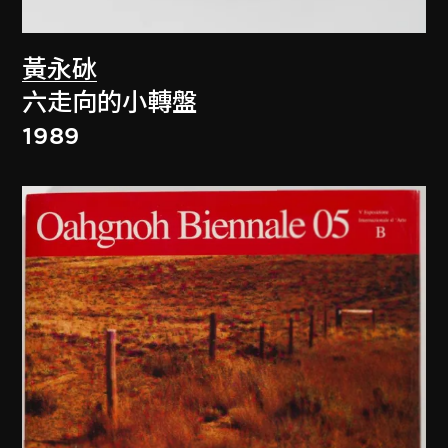
黃永砅
六走向的小轉盤
1989