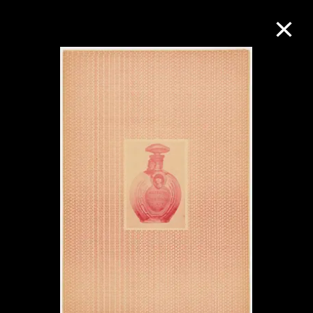
M+藏品
進一步篩選
搜索
關於M+藏品
探索世界頂級的二十及二十一世紀視覺
文化藏品。