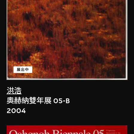
展出中
洪浩
奧赫納雙年展 05-B
2004