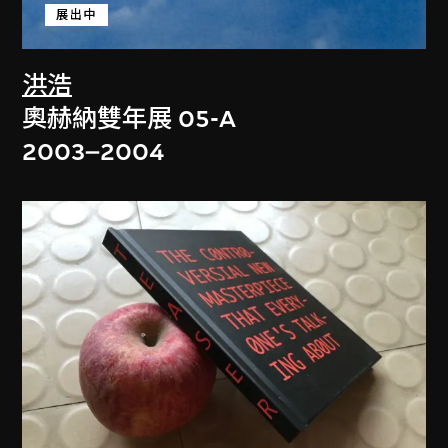
展出中
洪浩
奧赫納雙年展 05-A
2003–2004