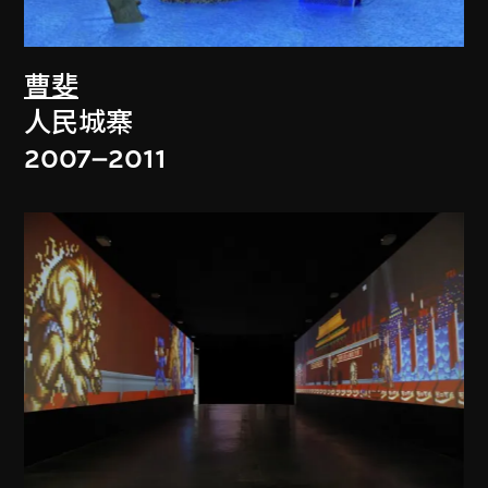
曹斐
人民城寨
2007–2011