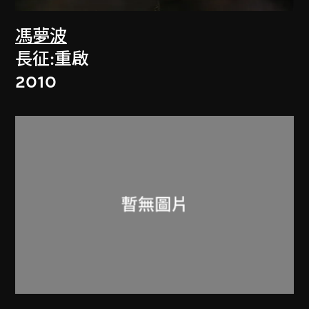
馮夢波
長征:重啟
2010