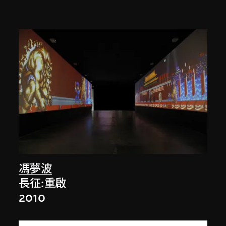
馮夢波
長征:重啟
2010