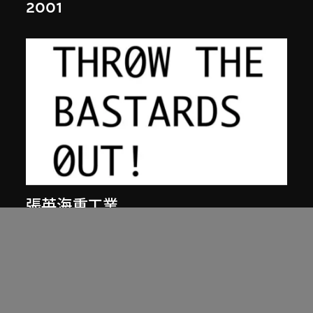
2001
張英海重工業
繼續掙扎吧！（英文版，版本一）
2000