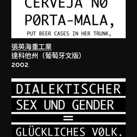
張英海重工業
達科他州（葡萄牙文版）
2002