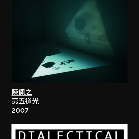
陳佩之
第五道光
2007