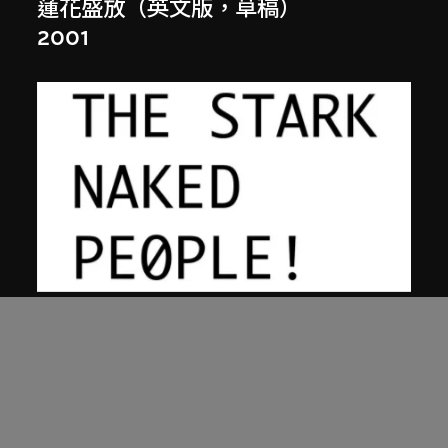
蓮花盛放（英文版，草稿）
2001
張英海重工業
繼續掙扎吧！（英文版，版本二）
2000