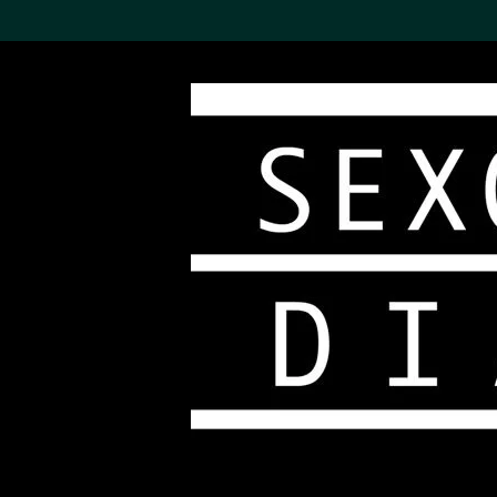
搜索M+藏品
Sea
19,052項結果
進一步篩選
關於M+藏品
探索世界頂級的二十及二十
一世紀視覺文化藏品。