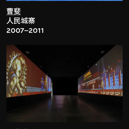
曹斐
人民城寨
2007–2011