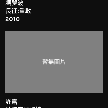
馮夢波
長征:重啟
2010
許嘉