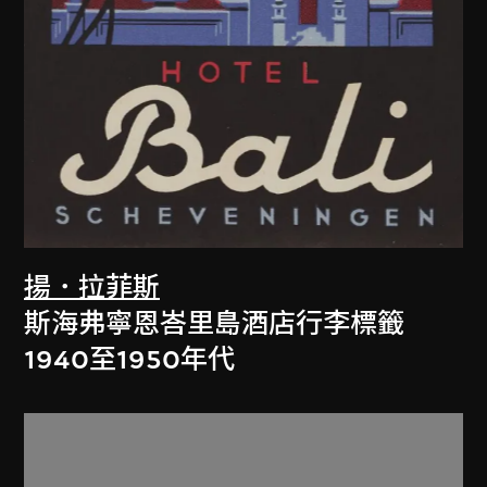
揚．拉菲斯
斯海弗寧恩峇里島酒店行李標籤
1940至1950年代