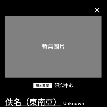
M+藏品
進一步篩選
搜索
關於M+藏品
研究中心
預約閱覽
探索世界頂級的二十及二十一世紀視覺
文化藏品。
佚名（東南亞）
Unknown