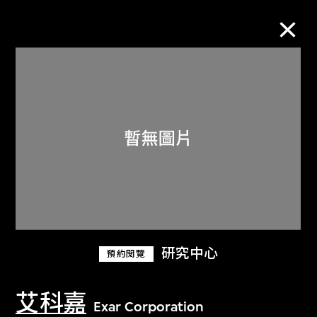
M+藏品
進一步篩選
搜索
關於M+藏品
研究中心
預約閱覽
探索世界頂級的二十及二十一世紀視覺
文化藏品。
艾科嘉
Exar Corporation