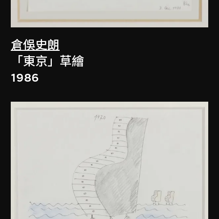
倉俁史朗
「東京」草繪
1986