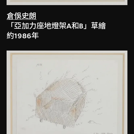
倉俁史朗
「亞加力座地燈架A和B」草繪
約1986年