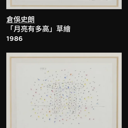
倉俁史朗
「月亮有多高」草繪
1986