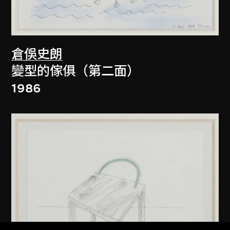
倉俁史朗
變型的傢俱（第二面）
1986