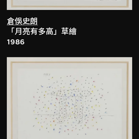
倉俁史朗
「月亮有多高」草繪
1986