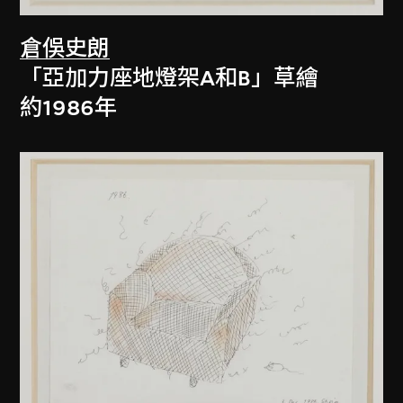
倉俁史朗
「亞加力座地燈架A和B」草繪
約1986年