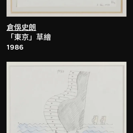
倉俁史朗
「東京」草繪
1986