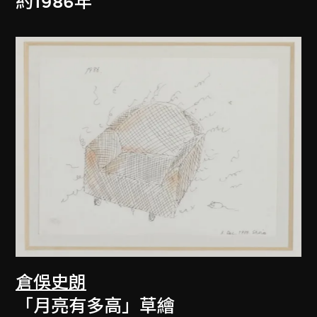
約1986年
倉俁史朗
「月亮有多高」草繪