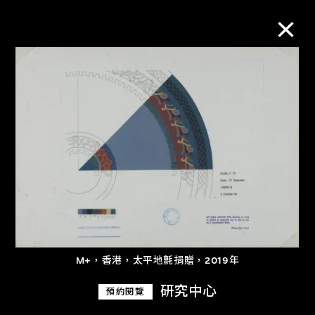
M+藏品
進一步篩選
搜索
關於M+藏品
M+，香港，太平地氈捐贈，2019年
探索世界頂級的二十及二十一世紀視覺
文化藏品。
研究中心
預約閱覽