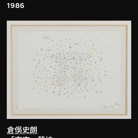
1986
倉俁史朗