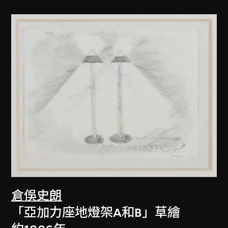
倉俁史朗
「亞加力座地燈架A和B」草繪