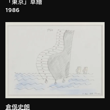
「東京」草繪
1986
倉俁史朗