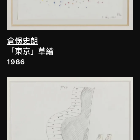
倉俁史朗
「東京」草繪
1986