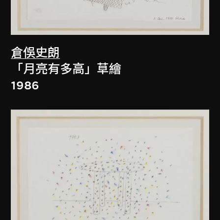
倉俁史朗
「月亮有多高」草繪
1986