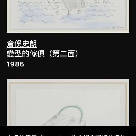
倉俁史朗
變型的傢俱（第二面）
1986