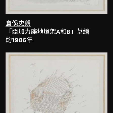
倉俁史朗
「亞加力座地燈架A和B」草繪
約1986年