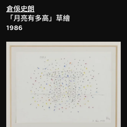
倉俁史朗
「月亮有多高」草繪
1986