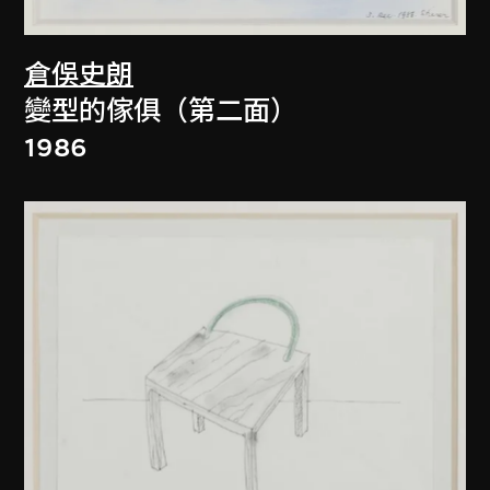
倉俁史朗
變型的傢俱（第二面）
1986