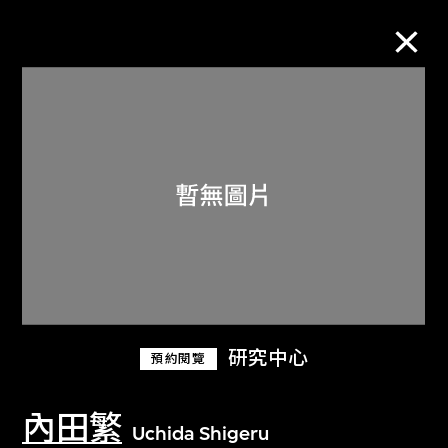
M+藏品
進一步篩選
搜索
關於M+藏品
研究中心
預約閱覽
探索世界頂級的二十及二十一世紀視覺
文化藏品。
內田繁
Uchida Shigeru