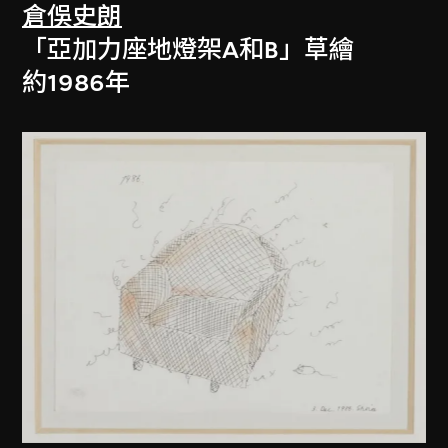
倉俁史朗
「亞加力座地燈架A和B」草繪
約1986年