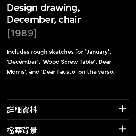
Design drawing,
December, chair
[1989]
Includes rough sketches for 'January',
'December', 'Wood Screw Table', Dear
Morris', and 'Dear Fausto' on the verso.
詳細資料
檔案背景