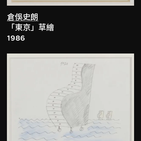
倉俁史朗
「東京」草繪
1986