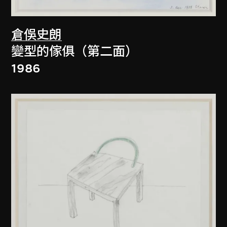
倉俁史朗
變型的傢俱（第二面）
1986