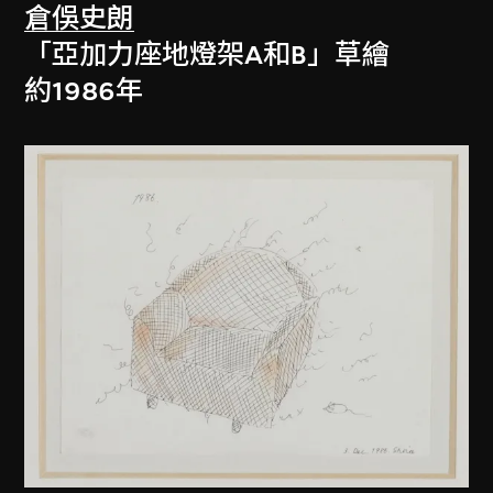
倉俁史朗
「亞加力座地燈架A和B」草繪
約1986年