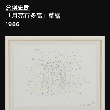
倉俁史朗
「月亮有多高」草繪
1986