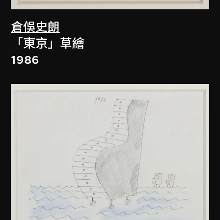
倉俁史朗
「東京」草繪
1986