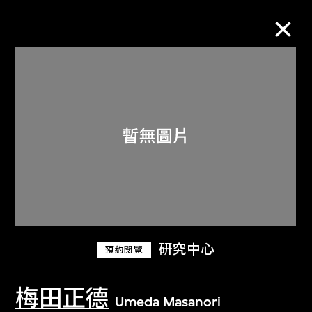
M+藏品
進一步篩選
搜索
關於M+藏品
研究中心
預約閱覽
探索世界頂級的二十及二十一世紀視覺
文化藏品。
梅田正德
Umeda Masanori