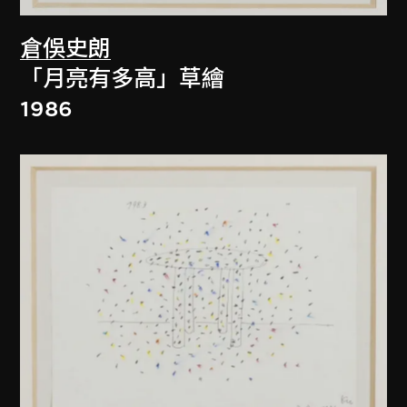
倉俁史朗
「月亮有多高」草繪
1986