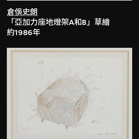
倉俁史朗
「亞加力座地燈架A和B」草繪
約1986年