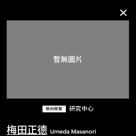
M+藏品
進一步篩選
搜索
關於M+藏品
研究中心
預約閱覽
探索世界頂級的二十及二十一世紀視覺
文化藏品。
梅田正德
Umeda Masanori