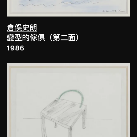
倉俁史朗
變型的傢俱（第二面）
1986