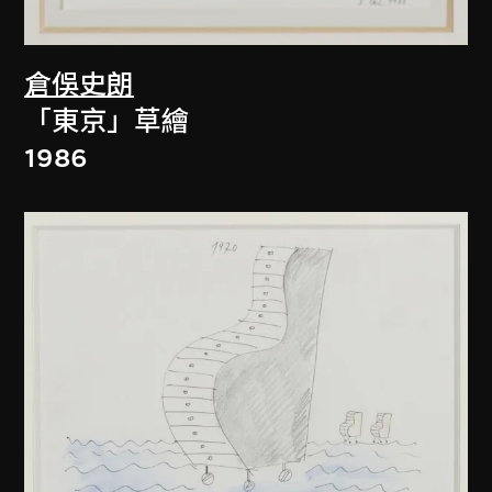
倉俁史朗
「東京」草繪
1986