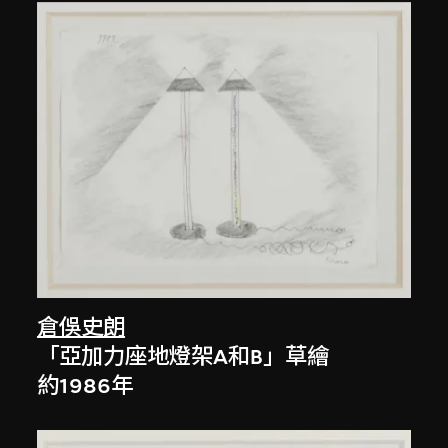
倉俁史朗
「亞加力座地燈架A和B」草繪
約1986年