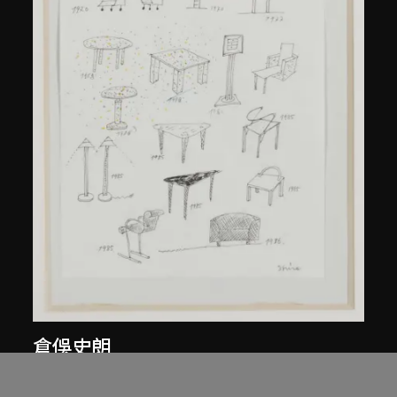
倉俁史朗
《作品集》草圖