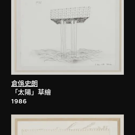
倉俁史朗
「太陽」草繪
1986