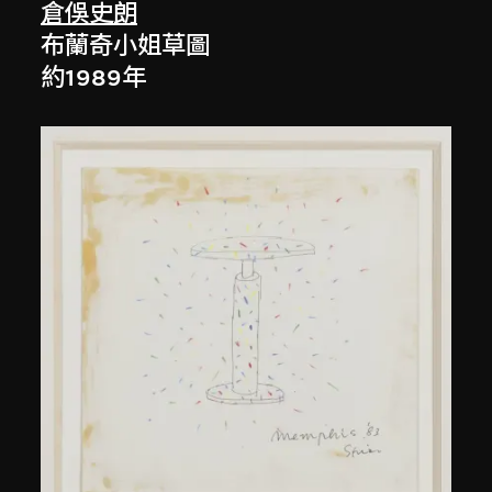
倉俁史朗
布蘭奇小姐草圖
約1989年