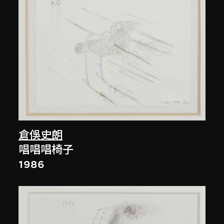
倉俁史朗
唱唱唱椅子
1986