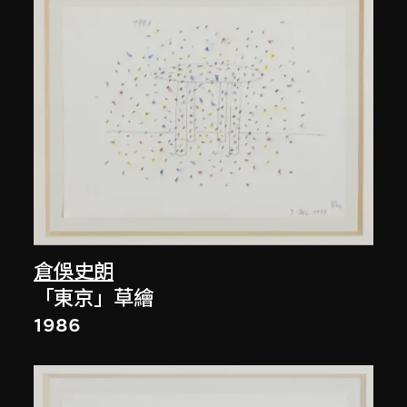
倉俁史朗
「東京」草繪
1986