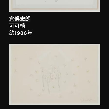
倉俁史朗
可可椅
約1986年