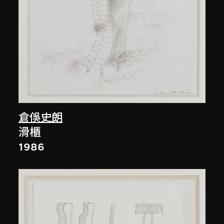
倉俁史朗
滑櫃
1986