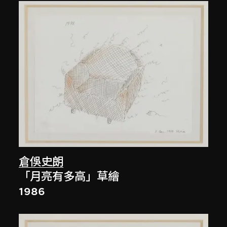
倉俁史朗
「月亮有多高」草繪
1986