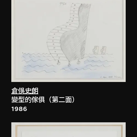
倉俁史朗
變型的傢俱（第二面）
1986