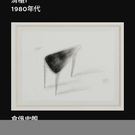
滑櫃1
1980年代
倉俁史朗
北緯45度的桌子