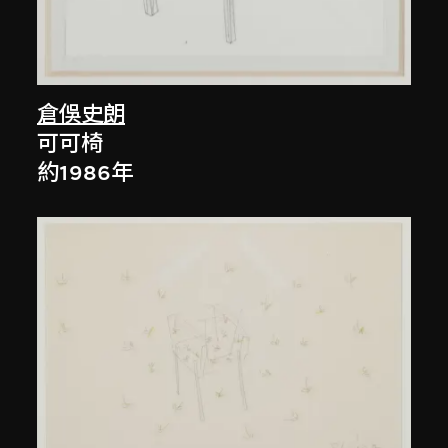
倉俁史朗
可可椅
約1986年