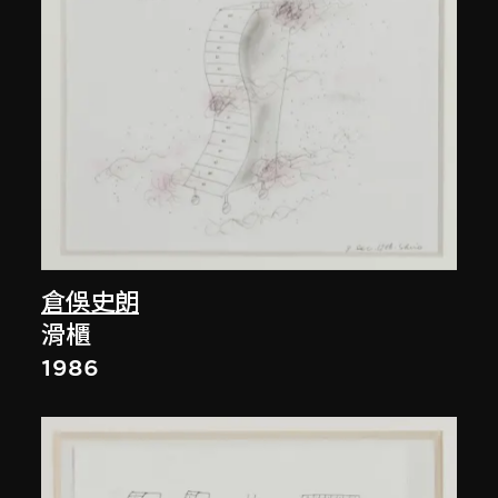
倉俁史朗
滑櫃
1986