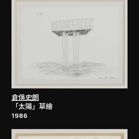
倉俁史朗
「太陽」草繪
1986