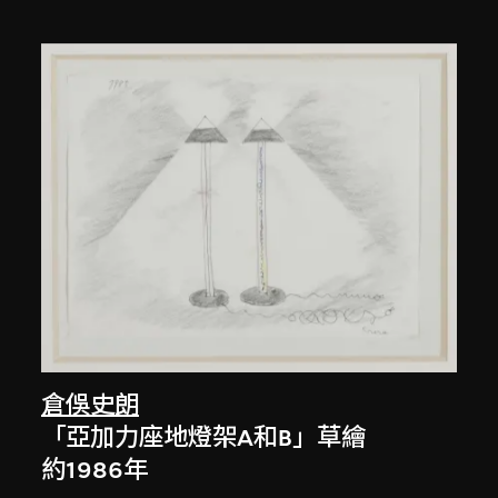
倉俁史朗
「亞加力座地燈架A和B」草繪
約1986年