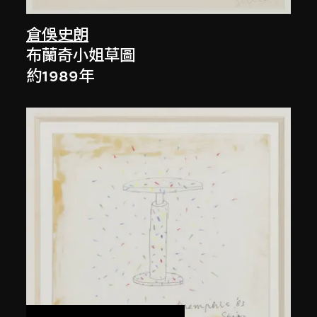
倉俁史朗
布蘭奇小姐草圖
約1989年