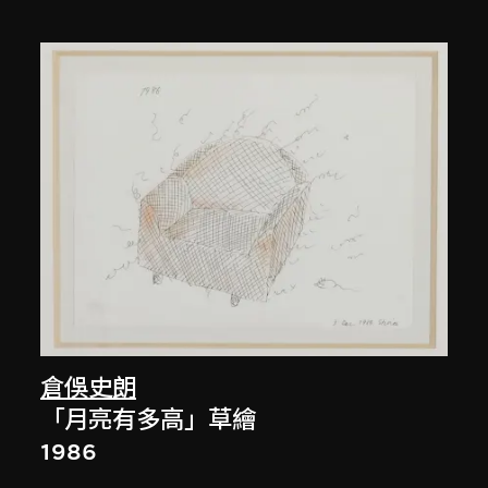
倉俁史朗
「月亮有多高」草繪
1986