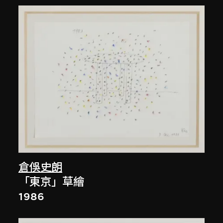
倉俁史朗
「東京」草繪
1986