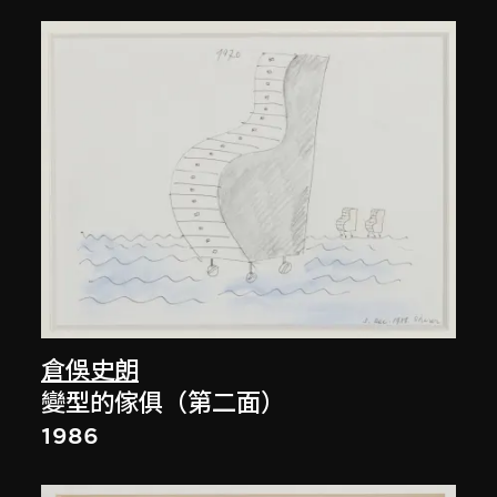
倉俁史朗
變型的傢俱（第二面）
1986