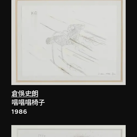
倉俁史朗
唱唱唱椅子
1986