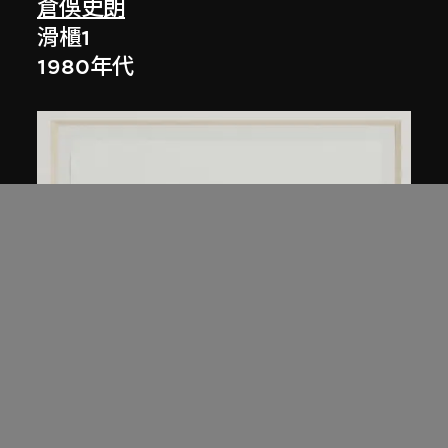
倉俁史朗
滑櫃1
1980年代
倉俁史朗