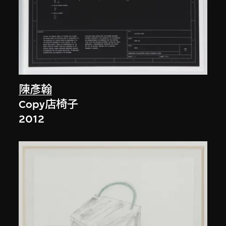
陳彥翰
Copy店椅子
2012