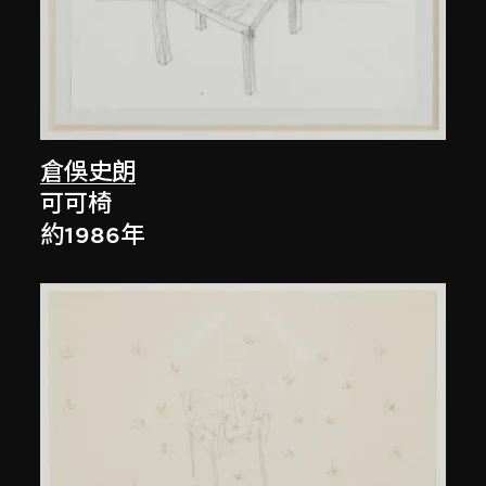
倉俁史朗
可可椅
約1986年