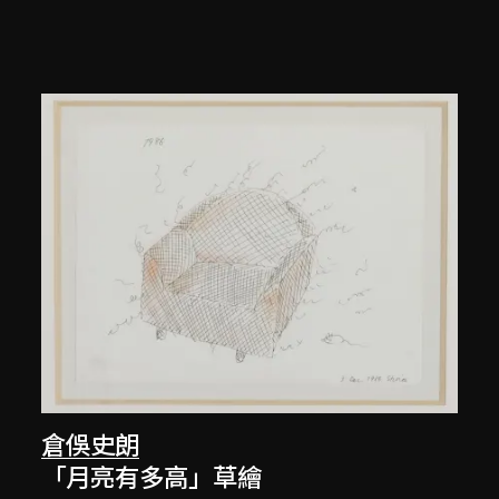
倉俁史朗
「月亮有多高」草繪