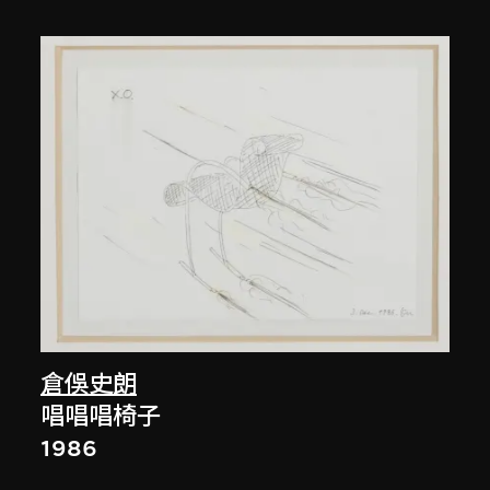
倉俁史朗
唱唱唱椅子
1986