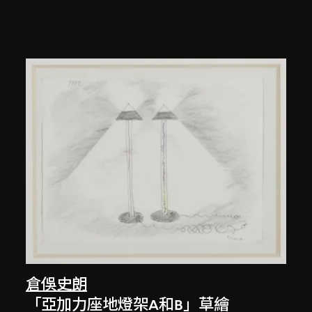
倉俁史朗
「亞加力座地燈架A和B」草繪