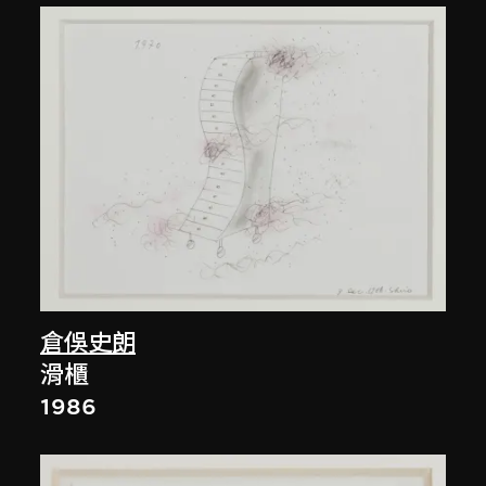
倉俁史朗
滑櫃
1986