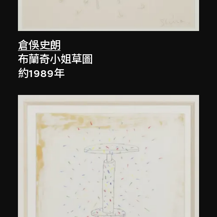
倉俁史朗
布蘭奇小姐草圖
約1989年