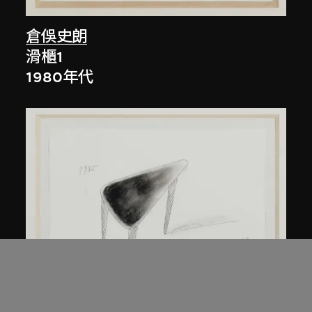
倉俁史朗
滑櫃1
1980年代