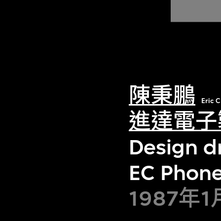
陳秉鵬
Eric 
進達電子
Design dr
EC Phon
1987年