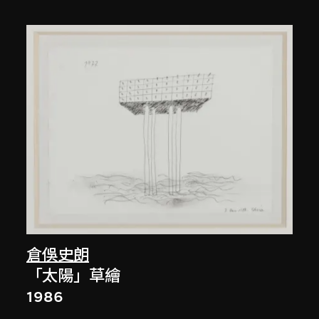
倉俁史朗
「太陽」草繪
1986