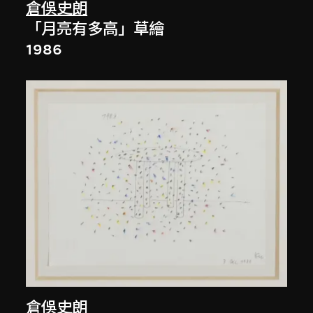
倉俁史朗
「月亮有多高」草繪
1986
倉俁史朗