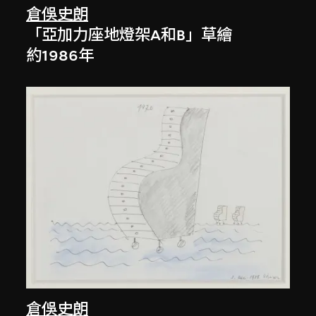
倉俁史朗
「亞加力座地燈架A和B」草繪
約1986年
倉俁史朗