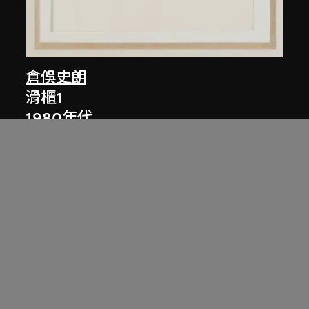
倉俁史朗
滑櫃1
1980年代