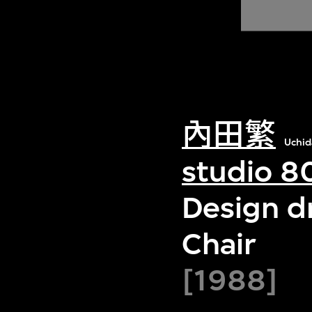
內田繁
Uchid
studio 8
Design d
Chair
[1988]