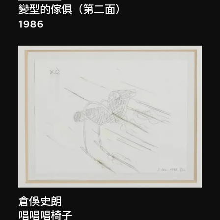
變型的傢俱（第二面）
1986
倉俁史朗
唱唱唱椅子