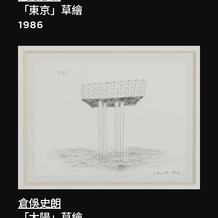
「東京」草繪
1986
倉俁史朗
「太陽」草繪