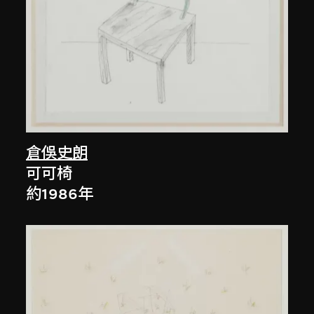
倉俁史朗
可可椅
約1986年