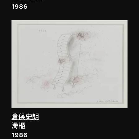
1986
倉俁史朗
滑櫃
1986