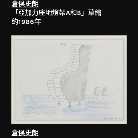
倉俁史朗
「亞加力座地燈架A和B」草繪
約1986年
倉俁史朗