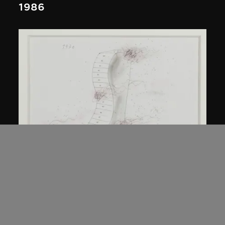
1986
倉俁史朗
滑櫃
1986