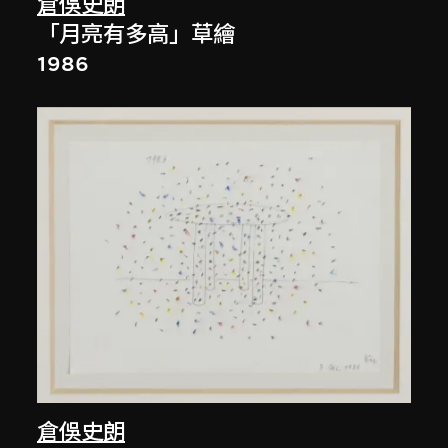
倉俁史朗
「月亮有多高」草繪
1986
倉俁史朗