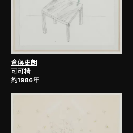
倉俁史朗
可可椅
約1986年