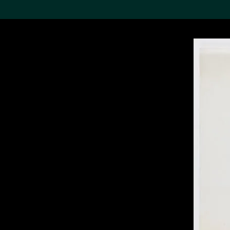
搜索M+藏品
Sea
19,052項結果
進一步篩選
關於M+藏品
探索世界頂級的二十及二十
一世紀視覺文化藏品。