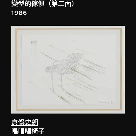
變型的傢俱（第二面）
1986
倉俁史朗
唱唱唱椅子