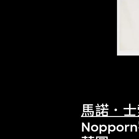
馬諾．士
Nopp