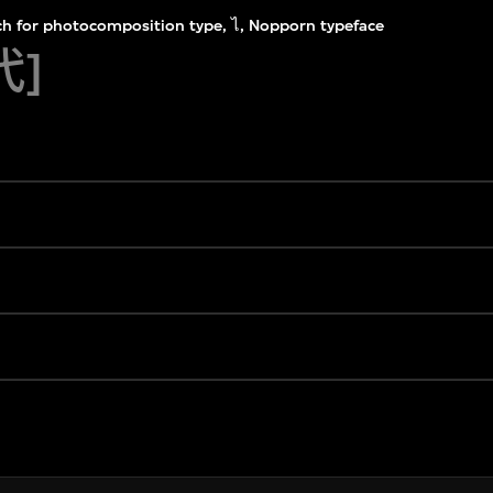
ch for photocomposition type, ไ, Nopporn typeface
代]