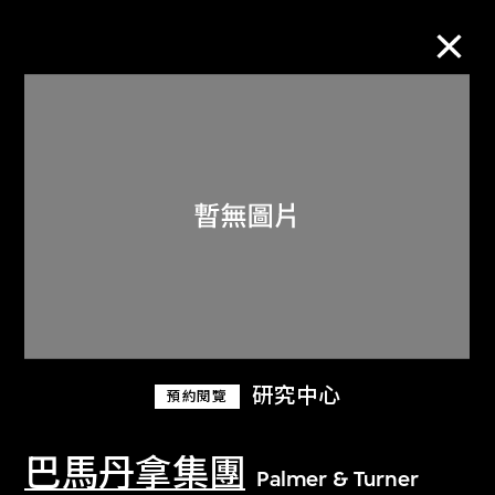
M+藏品
進一步篩選
搜索
關於M+藏品
研究中心
預約閱覽
探索世界頂級的二十及二十一世紀視覺
文化藏品。
巴馬丹拿集團
Palmer & Turner