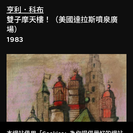
亨利．科布
雙子摩天樓！（美國達拉斯噴泉廣
場）
1983