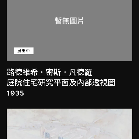
展出中
路德維希．密斯．凡德羅
庭院住宅研究平面及內部透視圖
1935