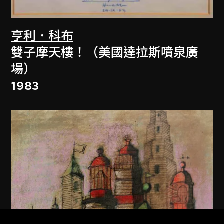
亨利．科布
雙子摩天樓！（美國達拉斯噴泉廣
場）
1983