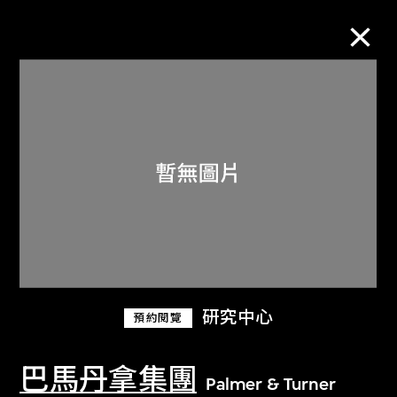
M+藏品
進一步篩選
搜索
關於M+藏品
研究中心
預約閱覽
探索世界頂級的二十及二十一世紀視覺
文化藏品。
巴馬丹拿集團
Palmer & Turner