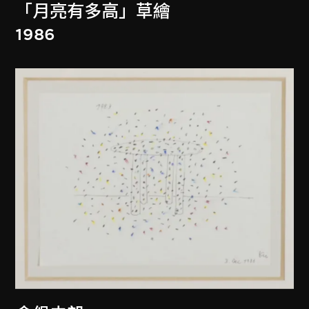
「月亮有多高」草繪
1986