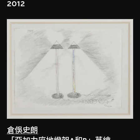
2012
倉俁史朗