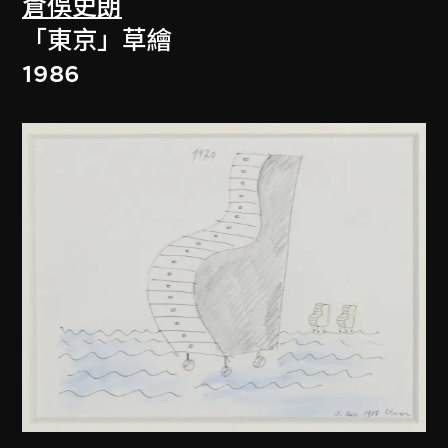
倉俁史朗
「東京」草繪
1986