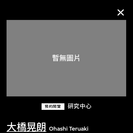
M+藏品
進一步篩選
搜索
關於M+藏品
研究中心
預約閱覽
探索世界頂級的二十及二十一世紀視覺
文化藏品。
大橋晃朗
Ohashi Teruaki