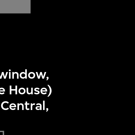
 window,
e House)
Central,