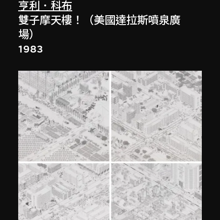
亨利．科布
雙子摩天樓！（美國達拉斯噴泉廣
場）
1983