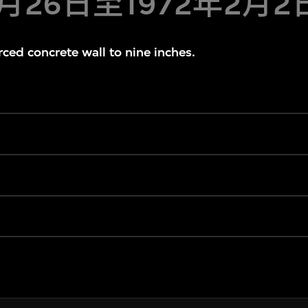
11月26日至1972年2月2
rced concrete wall to nine inches.