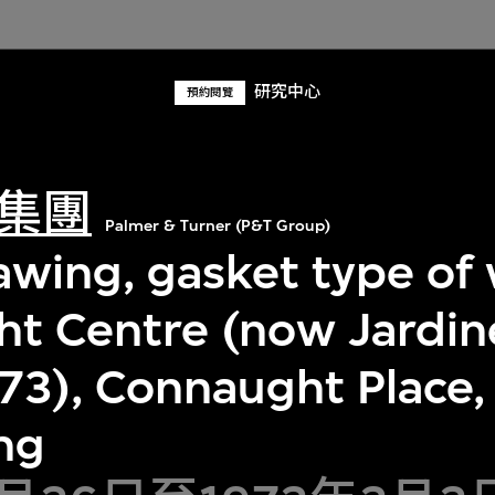
研究中心
預約閱覽
集團
Palmer & Turner (P&T Group)
rawing, gasket type of
t Centre (now Jardin
73), Connaught Place, 
ng