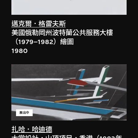
邁克爾．格雷夫斯
美國俄勒岡州波特蘭公共服務大樓
（1979–1982）繪圖
1980
展出中
扎哈．哈迪德