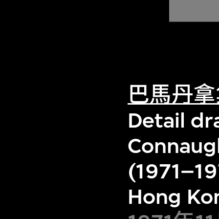
巴馬丹拿
Detail d
Connaugh
(1971–19
Hong Ko