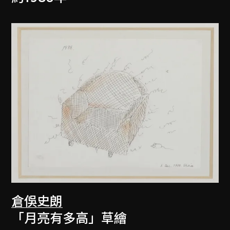
倉俁史朗
「月亮有多高」草繪