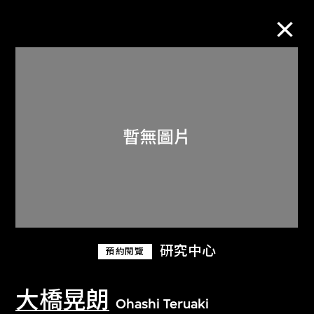
M+藏品
進一步篩選
搜索
關於M+藏品
研究中心
預約閱覽
探索世界頂級的二十及二十一世紀視覺
文化藏品。
大橋晃朗
Ohashi Teruaki