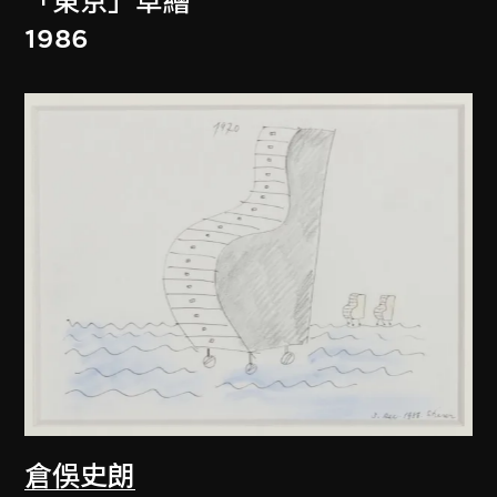
「東京」草繪
1986
倉俁史朗