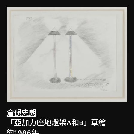
倉俁史朗
「亞加力座地燈架A和B」草繪
約1986年