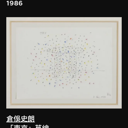
1986
倉俁史朗