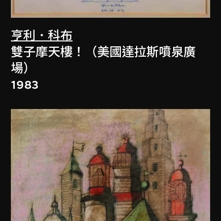
亨利．科布
雙子摩天樓！（美國達拉斯噴泉廣
場）
1983