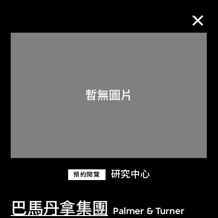
M+藏品
進一步篩選
搜索
關於M+藏品
研究中心
預約閱覽
探索世界頂級的二十及二十一世紀視覺
文化藏品。
巴馬丹拿集團
Palmer & Turner