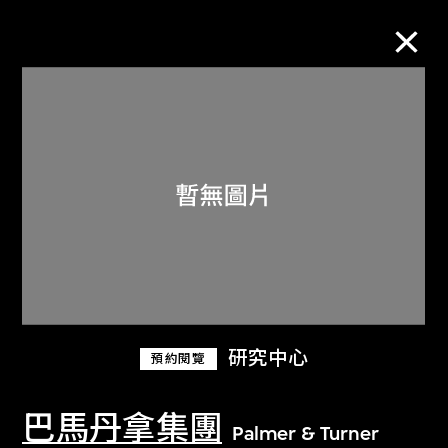
M+藏品
進一步篩選
搜索
關於M+藏品
研究中心
預約閱覽
探索世界頂級的二十及二十一世紀視覺
文化藏品。
巴馬丹拿集團
Palmer & Turner