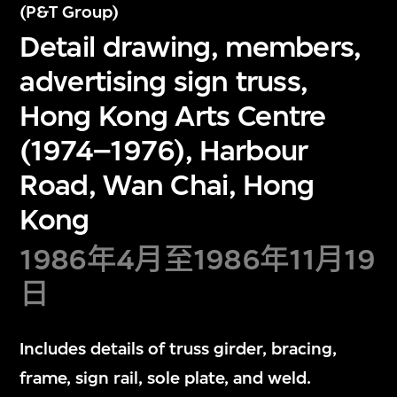
(P&T Group)
Detail drawing, members,
advertising sign truss,
Hong Kong Arts Centre
(1974–1976), Harbour
Road, Wan Chai, Hong
Kong
1986年4月至1986年11月19
日
Includes details of truss girder, bracing,
frame, sign rail, sole plate, and weld.