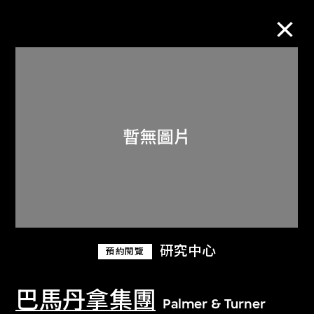
M+藏品
進一步篩選
搜索
關於M+藏品
研究中心
預約閱覽
探索世界頂級的二十及二十一世紀視覺
文化藏品。
巴馬丹拿集團
Palmer & Turner