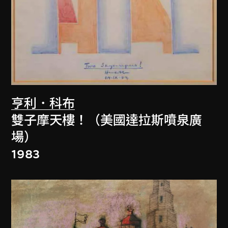
亨利．科布
雙子摩天樓！（美國達拉斯噴泉廣
場）
1983