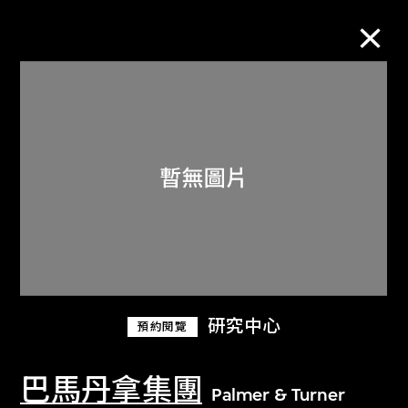
M+藏品
進一步篩選
搜索
關於M+藏品
研究中心
預約閱覽
探索世界頂級的二十及二十一世紀視覺
文化藏品。
巴馬丹拿集團
Palmer & Turner