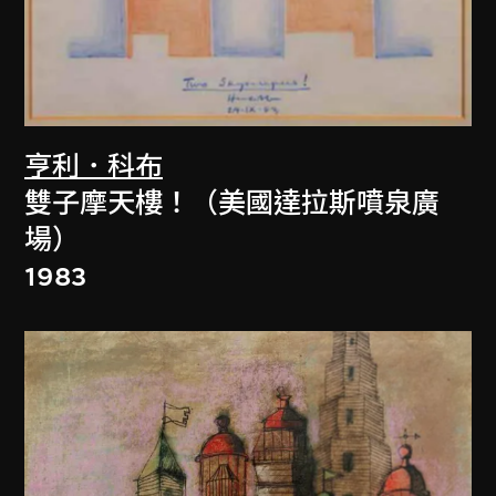
亨利．科布
雙子摩天樓！（美國達拉斯噴泉廣
場）
1983