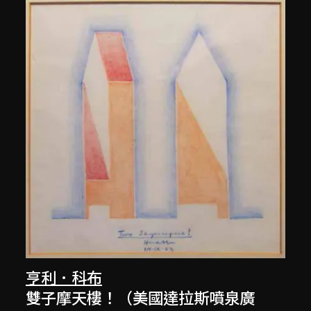
亨利．科布
雙子摩天樓！（美國達拉斯噴泉廣