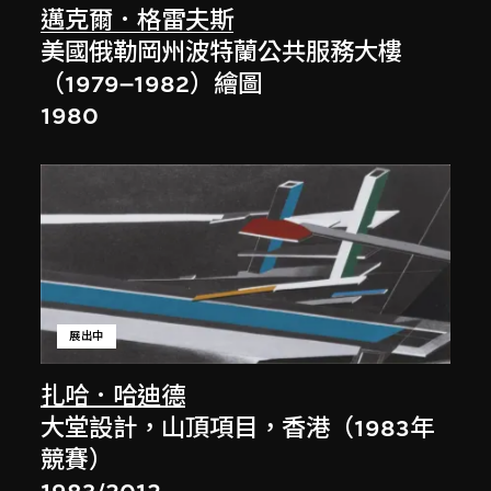
邁克爾．格雷夫斯
美國俄勒岡州波特蘭公共服務大樓
（1979–1982）繪圖
1980
展出中
扎哈．哈迪德
大堂設計，山頂項目，香港（1983年
競賽）