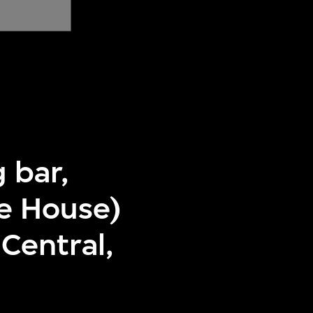
g bar,
e House)
Central,