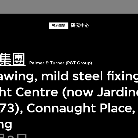
研究中心
預約閱覽
集團
Palmer & Turner (P&T Group)
awing, mild steel fixin
t Centre (now Jardin
73), Connaught Place, 
ng