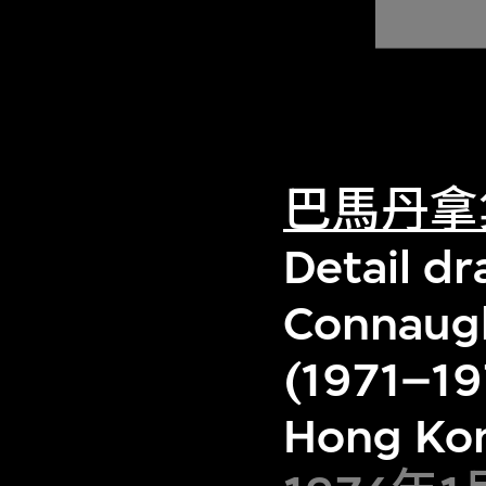
巴馬丹拿
Detail dr
Connaugh
(1971–19
Hong Ko