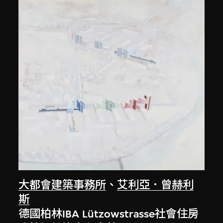
大都會建築事務所
、
艾利亞．曾赫利
斯
德國柏林IBA Lützowstrasse社會住房