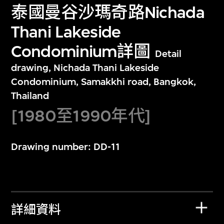
泰國曼谷沙瑪奇路Nichada
Thani Lakeside
Condominium詳圖
Detail
drawing, Nichada Thani Lakeside
Condominium, Samakkhi road, Bangkok,
Thailand
[1980至1990年代]
Drawing number: DD-11
詳細資料