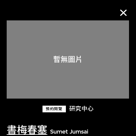
M+藏品
進一步篩選
搜索
關於M+藏品
研究中心
預約閱覽
探索世界頂級的二十及二十一世紀視覺
文化藏品。
書梅春塞
Sumet Jumsai