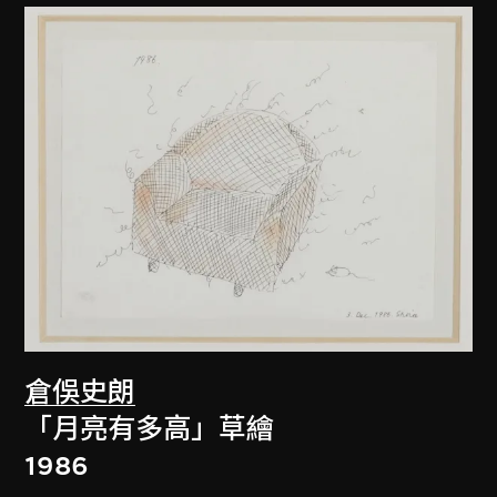
倉俁史朗
「月亮有多高」草繪
1986