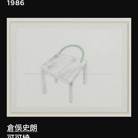
1986
倉俁史朗