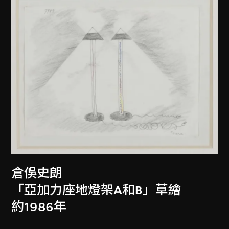
倉俁史朗
「亞加力座地燈架A和B」草繪
約1986年