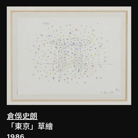
倉俁史朗
「東京」草繪
1986